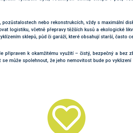
 pozůstalostech nebo rekonstrukcích, vždy s maximální disk
at logistiku, včetně přepravy těžších kusů a ekologické lik
klízením sklepů, půd či garáží, které obsahují starší, často c
 připraven k okamžitému využití – čistý, bezpečný a bez zb
ent se může spolehnout, že jeho nemovitost bude po vyklizení 
