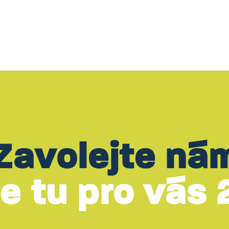
Zavolejte ná
e tu pro vás 