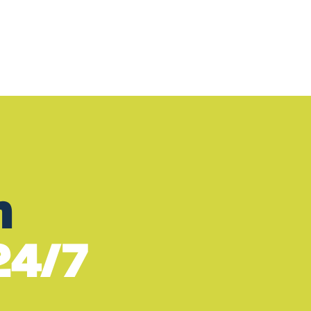
m
24/7