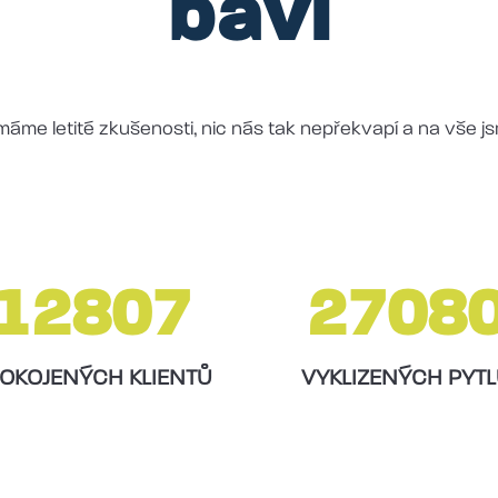
baví
máme letité zkušenosti, nic nás tak nepřekvapí a na vše js
12807
2708
OKOJENÝCH KLIENTŮ
VYKLIZENÝCH PYT