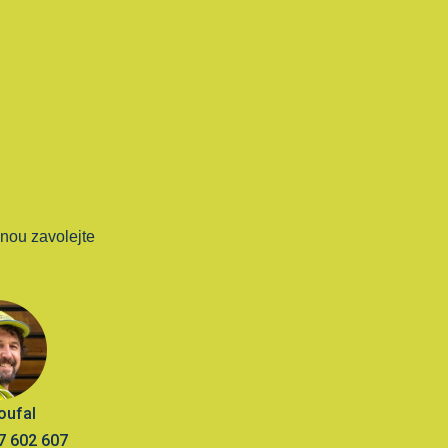
nou zavolejte
Coufal
7 602 607