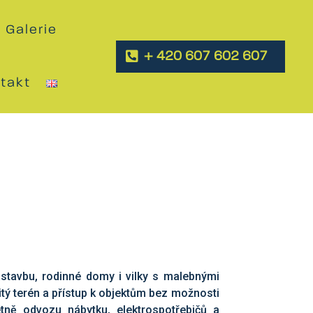
Galerie
+ 420 607 602 607
takt
stavbu, rodinné domy i vilky s malebnými
tý terén a přístup k objektům bez možnosti
tně odvozu nábytku, elektrospotřebičů a