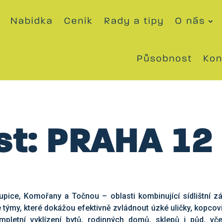
Nabídka
Ceník
Rady a tipy
O nás
Působnost
Kon
t: PRAHA 12
pice, Komořany a Točnou – oblasti kombinující sídlištní zá
 týmy, které dokážou efektivně zvládnout úzké uličky, kopcovi
letní vyklízení bytů, rodinných domů, sklepů i půd, vče