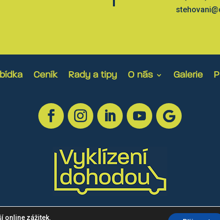
stehovani@
bídka
Ceník
Rady a tipy
O nás
Galerie
P
a – Jiří Coufal - 2026
Zásady ochrany osobních údajů
 online zážitek.