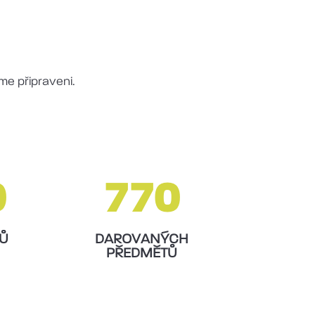
me připraveni.
0
770
LŮ
DAROVANÝCH
PŘEDMĚTŮ