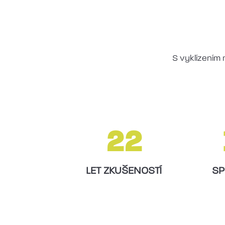
S vyklízením 
22
LET ZKUŠENOSTÍ
SP