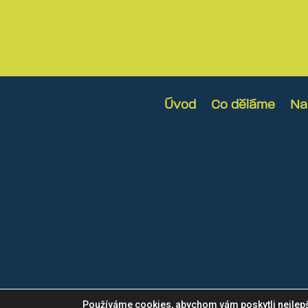
Úvod
Co děláme
Na
© Všechna práva vyhrazen
Používáme cookies, abychom vám poskytli nejlepší