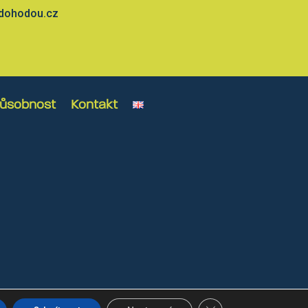
dohodou.cz
ůsobnost
Kontakt
Tvorba webu: Petr Sycha
Zavřít cookie lištu GDP